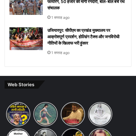
फायरिंग, 50 हजार की मांगी रंगदारी, बाल-बाल बचे रथ
संचालक
1 सप्ताह ago
उजियारपुर: सीपीएम का प्रखंड मुख्यालय पर
आक्रोशपूर्ण प्रदर्शन, होल्डिंग टैक्स और जनविरोधी
नीतियों के खिलाफ भरी हुंकार
1 सप्ताह ago
Web Stories
Budget
7 ways
khakee
10 Lines
2026
to
the
on Maha
Expectations:
maintain
bengal
Shivratri
Income
a
chapter
in Hindi
Tax Slab
healthy
review
International
Saraswati
chandrayaan-
10
Change
lifestyle: