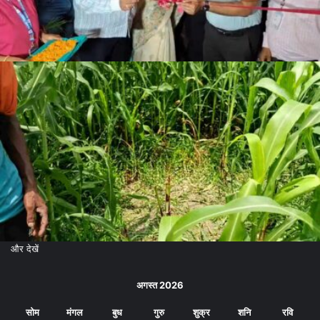
और देखें
अगस्त 2026
सोम
मंगल
बुध
गुरु
शुक्र
शनि
रवि