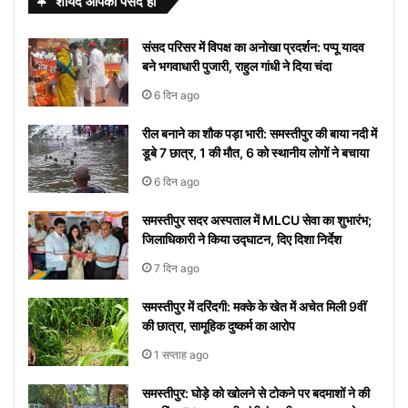
शायद आपको पसंद हो
खुशहाल
मनाया जाता है?
with S
से
दिखाई देगा
बीमारियों
जाएगा,
गाना
और नही
या नहीं
अनदेखी हॉट
Tunisha
योग, इन
जीवन में
लेटेस्ट
जीवन के
अपने
को
यहां
“दिल दे
आ रहा तो
वेडिंग पिक्स
Sharma
राशियों के
करेंगे बड़ा
नाम
संसद परिसर में विपक्ष का अनोखा प्रदर्शन: पप्पू यादव
लिए अपनाएं
आप
मिलता है
देखें
दिया है”
यहां देखें
लोग रहें
बदलाव
और
बने भगवाधारी पुजारी, राहुल गांधी ने दिया चंदा
ये आसान
को
निमंत्रण
कब से
रातोंरात
सावधान
मीनिंग
टिप्स
रोक
शुरू
सोशल
6 दिन ago
नहीं
होगा
मीडिया
रील बनाने का शौक पड़ा भारी: समस्तीपुर की बाया नदी में
पाएंगे
पर हुआ
डूबे 7 छात्र, 1 की मौत, 6 को स्थानीय लोगों ने बचाया
वाइरल
6 दिन ago
समस्तीपुर सदर अस्पताल में MLCU सेवा का शुभारंभ;
जिलाधिकारी ने किया उद्घाटन, दिए दिशा निर्देश
7 दिन ago
समस्तीपुर में दरिंदगी: मक्के के खेत में अचेत मिली 9वीं
की छात्रा, सामूहिक दुष्कर्म का आरोप
1 सप्ताह ago
समस्तीपुर: घोड़े को खोलने से टोकने पर बदमाशों ने की