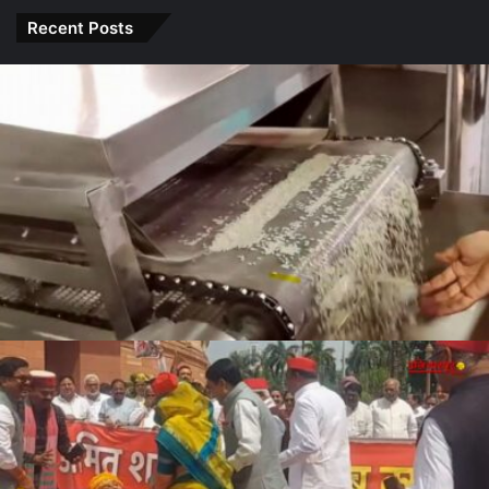
हुआ वाइरल
Sharma
इन राशियों
करेंगे बड़ा
Recent Posts
के लोग रहें
बदलाव
सावधान