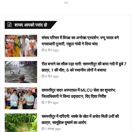
Commission
lifestyle:
मातृभाषा दिवस
सतह के बारे में हुआ
meanings
जिसे
देखे एक
पीने से
तक
का ब्रश
लिखना
देखे आपके
और सिद्धार्थ
-2’ की
व ग्रहों
विचार
गर्ल
Ad
स्वस्थ और
कब और क्यों
ये खुलासा
Starting
देखने
तिल
इन
मनाया
करते हुए
चाहते है
शहर में हुआ
मल्होत्रा ​​की
अभिनेत्री
का अजीब
आपके
का
खुशहाल
मनाया जाता है?
with S
से
दिखाई देगा
बीमारियों
जाएगा,
गाना
और नही
या नहीं
अनदेखी हॉट
Tunisha
योग, इन
जीवन में
लेटेस्ट
जीवन के
अपने
को
यहां
“दिल दे
आ रहा तो
वेडिंग पिक्स
Sharma
राशियों के
करेंगे बड़ा
नाम
शायद आपको पसंद हो
लिए अपनाएं
आप
मिलता है
देखें
दिया है”
यहां देखें
लोग रहें
बदलाव
और
ये आसान
को
निमंत्रण
कब से
रातोंरात
सावधान
मीनिंग
संसद परिसर में विपक्ष का अनोखा प्रदर्शन: पप्पू यादव बने
टिप्स
रोक
शुरू
सोशल
भगवाधारी पुजारी, राहुल गांधी ने दिया चंदा
नहीं
होगा
मीडिया
6 दिन ago
पाएंगे
पर हुआ
वाइरल
रील बनाने का शौक पड़ा भारी: समस्तीपुर की बाया नदी में डूबे 7
छात्र, 1 की मौत, 6 को स्थानीय लोगों ने बचाया
6 दिन ago
समस्तीपुर सदर अस्पताल में MLCU सेवा का शुभारंभ;
जिलाधिकारी ने किया उद्घाटन, दिए दिशा निर्देश
7 दिन ago
समस्तीपुर में दरिंदगी: मक्के के खेत में अचेत मिली 9वीं की
छात्रा, सामूहिक दुष्कर्म का आरोप
1 सप्ताह ago