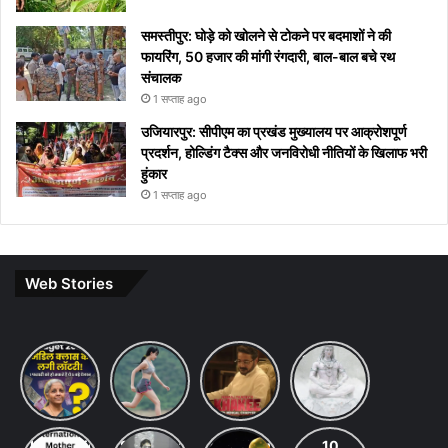
समस्तीपुर: घोड़े को खोलने से टोकने पर बदमाशों ने की
फायरिंग, 50 हजार की मांगी रंगदारी, बाल-बाल बचे रथ
संचालक
1 सप्ताह ago
उजियारपुर: सीपीएम का प्रखंड मुख्यालय पर आक्रोशपूर्ण
प्रदर्शन, होल्डिंग टैक्स और जनविरोधी नीतियों के खिलाफ भरी
हुंकार
1 सप्ताह ago
Web Stories
Budget
7 ways
khakee
10 Lines
2026
to
the
on Maha
Expectations:
maintain
bengal
Shivratri
Income
a
chapter
in Hindi
Tax Slab
healthy
review
International
Saraswati
chandrayaan-
10