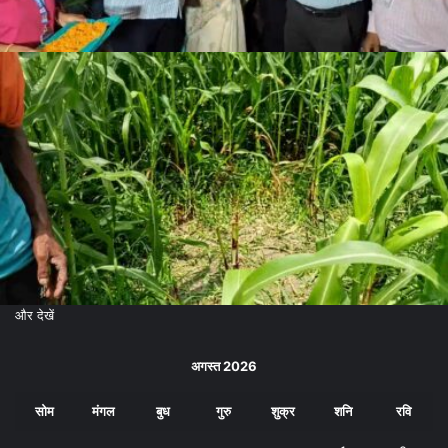
और देखें
अगस्त 2026
सोम
मंगल
बुध
गुरु
शुक्र
शनि
रवि