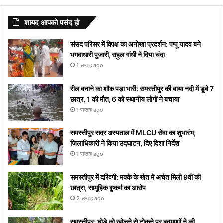
खुशहाल
मनाया जाता है?
with S
से
दिखाई देगा
बीमारियों
जाएगा,
गाना
और नही
या नहीं
अनदेखी हॉट
Tunisha
योग, इन
जीवन में
लेटेस्ट
जीवन के
अपने
को
यहां
“दिल दे
आ रहा तो
वेडिंग पिक्स
Sharma
राशियों के
करेंगे बड़ा
नाम
शायद आपको पसंद हो
लिए अपनाएं
आप
मिलता है
देखें
दिया है”
यहां देखें
लोग रहें
बदलाव
और
ये आसान
को
निमंत्रण
कब से
रातोंरात
सावधान
मीनिंग
संसद परिसर में विपक्ष का अनोखा प्रदर्शन: पप्पू यादव बने
टिप्स
रोक
शुरू
सोशल
भगवाधारी पुजारी, राहुल गांधी ने दिया चंदा
नहीं
होगा
मीडिया
1 सप्ताह ago
पाएंगे
पर हुआ
वाइरल
रील बनाने का शौक पड़ा भारी: समस्तीपुर की बाया नदी में डूबे 7
छात्र, 1 की मौत, 6 को स्थानीय लोगों ने बचाया
1 सप्ताह ago
समस्तीपुर सदर अस्पताल में MLCU सेवा का शुभारंभ;
जिलाधिकारी ने किया उद्घाटन, दिए दिशा निर्देश
1 सप्ताह ago
समस्तीपुर में दरिंदगी: मक्के के खेत में अचेत मिली 9वीं की
छात्रा, सामूहिक दुष्कर्म का आरोप
2 सप्ताह ago
समस्तीपुर: घोड़े को खोलने से टोकने पर बदमाशों ने की