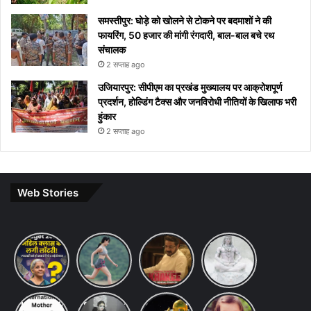
समस्तीपुर: घोड़े को खोलने से टोकने पर बदमाशों ने की
फायरिंग, 50 हजार की मांगी रंगदारी, बाल-बाल बचे रथ
संचालक
2 सप्ताह ago
उजियारपुर: सीपीएम का प्रखंड मुख्यालय पर आक्रोशपूर्ण
प्रदर्शन, होल्डिंग टैक्स और जनविरोधी नीतियों के खिलाफ भरी
हुंकार
2 सप्ताह ago
Web Stories
Budget
7 ways
khakee
10 Lines
2026
to
the
on Maha
Expectations:
maintain
bengal
Shivratri
Income
a
chapter
in Hindi
Tax Slab
healthy
review
International
Saraswati
chandrayaan-
10
Change
lifestyle: