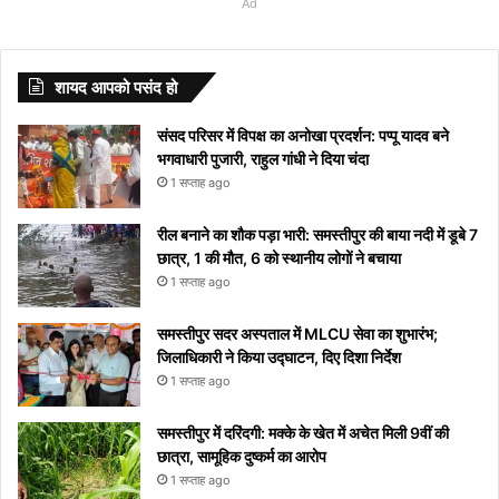
Commission
lifestyle:
मातृभाषा दिवस
सतह के बारे में हुआ
meanings
जिसे
देखे एक
पीने से
तक
का ब्रश
लिखना
देखे आपके
और सिद्धार्थ
-2’ की
व ग्रहों
विचार
गर्ल
Ad
स्वस्थ और
कब और क्यों
ये खुलासा
Starting
देखने
तिल
इन
मनाया
करते हुए
चाहते है
शहर में हुआ
मल्होत्रा ​​की
अभिनेत्री
का अजीब
आपके
का
खुशहाल
मनाया जाता है?
with S
से
दिखाई देगा
बीमारियों
जाएगा,
गाना
और नही
या नहीं
अनदेखी हॉट
Tunisha
योग, इन
जीवन में
लेटेस्ट
जीवन के
अपने
को
यहां
“दिल दे
आ रहा तो
वेडिंग पिक्स
Sharma
राशियों के
करेंगे बड़ा
नाम
शायद आपको पसंद हो
लिए अपनाएं
आप
मिलता है
देखें
दिया है”
यहां देखें
लोग रहें
बदलाव
और
ये आसान
को
निमंत्रण
कब से
रातोंरात
सावधान
मीनिंग
संसद परिसर में विपक्ष का अनोखा प्रदर्शन: पप्पू यादव बने
टिप्स
रोक
शुरू
सोशल
भगवाधारी पुजारी, राहुल गांधी ने दिया चंदा
नहीं
होगा
मीडिया
1 सप्ताह ago
पाएंगे
पर हुआ
वाइरल
रील बनाने का शौक पड़ा भारी: समस्तीपुर की बाया नदी में डूबे 7
छात्र, 1 की मौत, 6 को स्थानीय लोगों ने बचाया
1 सप्ताह ago
समस्तीपुर सदर अस्पताल में MLCU सेवा का शुभारंभ;
जिलाधिकारी ने किया उद्घाटन, दिए दिशा निर्देश
1 सप्ताह ago
समस्तीपुर में दरिंदगी: मक्के के खेत में अचेत मिली 9वीं की
छात्रा, सामूहिक दुष्कर्म का आरोप
1 सप्ताह ago