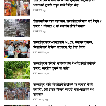
संसद परिसर में विपक्ष का अनोखा प्रदर्शन: पप्पू यादव बने
टिप्स
रोक
शुरू
सोशल
भगवाधारी पुजारी, राहुल गांधी ने दिया चंदा
नहीं
होगा
मीडिया
6 दिन ago
पाएंगे
पर हुआ
वाइरल
रील बनाने का शौक पड़ा भारी: समस्तीपुर की बाया नदी में डूबे 7
छात्र, 1 की मौत, 6 को स्थानीय लोगों ने बचाया
6 दिन ago
समस्तीपुर सदर अस्पताल में MLCU सेवा का शुभारंभ;
जिलाधिकारी ने किया उद्घाटन, दिए दिशा निर्देश
1 सप्ताह ago
समस्तीपुर में दरिंदगी: मक्के के खेत में अचेत मिली 9वीं की
छात्रा, सामूहिक दुष्कर्म का आरोप
1 सप्ताह ago
समस्तीपुर: घोड़े को खोलने से टोकने पर बदमाशों ने की
फायरिंग, 50 हजार की मांगी रंगदारी, बाल-बाल बचे रथ
संचालक
2 सप्ताह ago