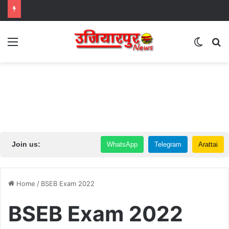
Menu
Switch
S
Join us:
WhatsApp
Telegram
Arattai
Home
/
BSEB Exam 2022
BSEB Exam 2022