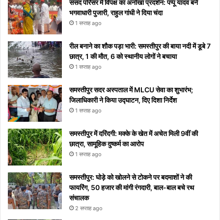
ये आसान
को
निमंत्रण
कब से
रातोंरात
सावधान
मीनिंग
संसद परिसर में विपक्ष का अनोखा प्रदर्शन: पप्पू यादव बने
टिप्स
रोक
शुरू
सोशल
भगवाधारी पुजारी, राहुल गांधी ने दिया चंदा
नहीं
होगा
मीडिया
1 सप्ताह ago
पाएंगे
पर हुआ
वाइरल
रील बनाने का शौक पड़ा भारी: समस्तीपुर की बाया नदी में डूबे 7
छात्र, 1 की मौत, 6 को स्थानीय लोगों ने बचाया
1 सप्ताह ago
समस्तीपुर सदर अस्पताल में MLCU सेवा का शुभारंभ;
जिलाधिकारी ने किया उद्घाटन, दिए दिशा निर्देश
1 सप्ताह ago
समस्तीपुर में दरिंदगी: मक्के के खेत में अचेत मिली 9वीं की
छात्रा, सामूहिक दुष्कर्म का आरोप
1 सप्ताह ago
समस्तीपुर: घोड़े को खोलने से टोकने पर बदमाशों ने की
फायरिंग, 50 हजार की मांगी रंगदारी, बाल-बाल बचे रथ
संचालक
2 सप्ताह ago