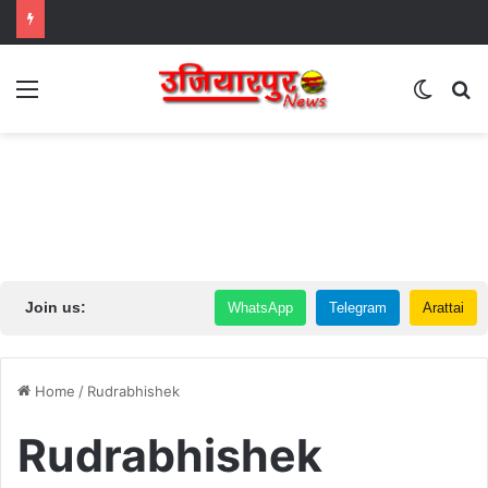
Menu
Switch
S
Join us:
WhatsApp
Telegram
Arattai
Home
/
Rudrabhishek
Rudrabhishek