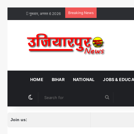
Breaking News
गुरूवार, अगस्त 6 2026
HOME
BIHAR
NATIONAL
JOBS & EDUC
Switch skin
Search
for
Join us: