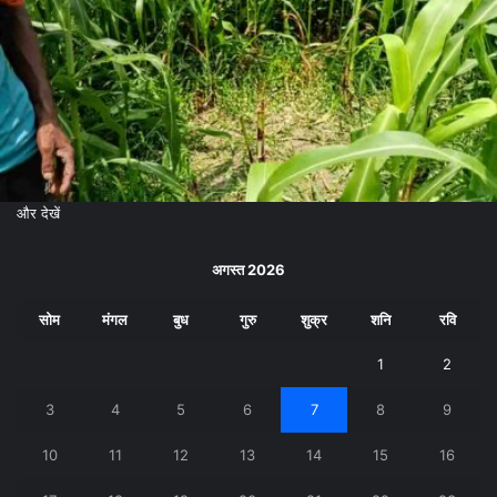
और देखें
अगस्त 2026
सोम
मंगल
बुध
गुरु
शुक्र
शनि
रवि
1
2
3
4
5
6
7
8
9
10
11
12
13
14
15
16