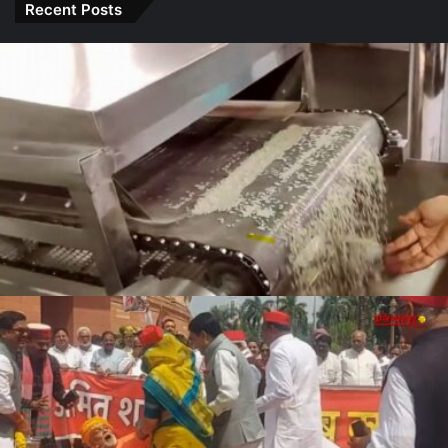
Sharma
इन राशियों
करेंगे बड़ा
Recent Posts
के लोग रहें
बदलाव
सावधान