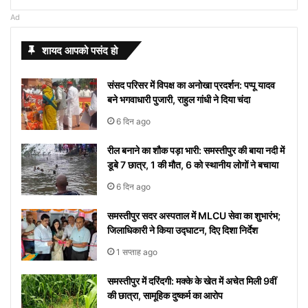
& 8th Pay
healthy
review
अंतरराष्ट्रीय
दक्षिणी ध्रुव की
and their
फ़ोटोज़
ध्यान से
या दूध
दिनों
लड़के
पर निबंध
Services,
आडवाणी
‘कहानी
सूर्य ग्रहण
बापू के ये
बेबी
Ad
Commission
lifestyle:
मातृभाषा दिवस
सतह के बारे में हुआ
meanings
जिसे
देखे एक
पीने से
तक
का ब्रश
लिखना
देखे आपके
और सिद्धार्थ
-2’ की
व ग्रहों
विचार
गर्ल
स्वस्थ और
कब और क्यों
ये खुलासा
Starting
देखने
तिल
इन
मनाया
करते हुए
चाहते है
शहर में हुआ
मल्होत्रा ​​की
अभिनेत्री
का अजीब
आपके
का
शायद आपको पसंद हो
खुशहाल
मनाया जाता है?
with S
से
दिखाई देगा
बीमारियों
जाएगा,
गाना
और नही
या नहीं
अनदेखी हॉट
Tunisha
योग, इन
जीवन में
लेटेस्ट
जीवन के
अपने
को
यहां
“दिल दे
आ रहा तो
वेडिंग पिक्स
Sharma
राशियों के
करेंगे बड़ा
नाम
संसद परिसर में विपक्ष का अनोखा प्रदर्शन: पप्पू यादव
लिए अपनाएं
आप
मिलता है
देखें
दिया है”
यहां देखें
लोग रहें
बदलाव
और
बने भगवाधारी पुजारी, राहुल गांधी ने दिया चंदा
ये आसान
को
निमंत्रण
कब से
रातोंरात
सावधान
मीनिंग
टिप्स
रोक
शुरू
सोशल
6 दिन ago
नहीं
होगा
मीडिया
रील बनाने का शौक पड़ा भारी: समस्तीपुर की बाया नदी में
पाएंगे
पर हुआ
डूबे 7 छात्र, 1 की मौत, 6 को स्थानीय लोगों ने बचाया
वाइरल
6 दिन ago
समस्तीपुर सदर अस्पताल में MLCU सेवा का शुभारंभ;
जिलाधिकारी ने किया उद्घाटन, दिए दिशा निर्देश
1 सप्ताह ago
समस्तीपुर में दरिंदगी: मक्के के खेत में अचेत मिली 9वीं
की छात्रा, सामूहिक दुष्कर्म का आरोप