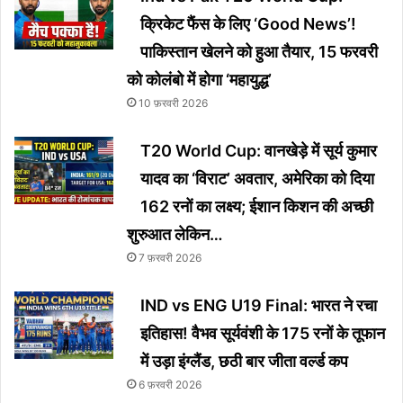
क्रिकेट फैंस के लिए ‘Good News’!
पाकिस्तान खेलने को हुआ तैयार, 15 फरवरी
को कोलंबो में होगा ‘महायुद्ध’
10 फ़रवरी 2026
T20 World Cup: वानखेड़े में सूर्य कुमार
यादव का ‘विराट’ अवतार, अमेरिका को दिया
162 रनों का लक्ष्य; ईशान किशन की अच्छी
शुरुआत लेकिन…
7 फ़रवरी 2026
IND vs ENG U19 Final: भारत ने रचा
इतिहास! वैभव सूर्यवंशी के 175 रनों के तूफान
में उड़ा इंग्लैंड, छठी बार जीता वर्ल्ड कप
6 फ़रवरी 2026