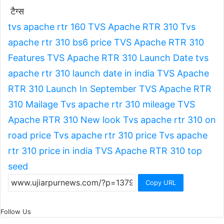
टैग्स
tvs apache rtr 160
TVS Apache RTR 310
Tvs
apache rtr 310 bs6 price
TVS Apache RTR 310
Features
TVS Apache RTR 310 Launch Date
tvs
apache rtr 310 launch date in india
TVS Apache
RTR 310 Launch In September
TVS Apache RTR
310 Mailage
Tvs apache rtr 310 mileage
TVS
Apache RTR 310 New look
Tvs apache rtr 310 on
road price
Tvs apache rtr 310 price
Tvs apache
rtr 310 price in india
TVS Apache RTR 310 top
seed
Copy URL
Follow Us